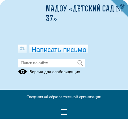
МАДОУ «ДЕТСКИЙ САД №
37»
Написать письмо
Обьектовая тренировка
Версия для слабовидящих
27.05.2025
24 мая 2025 года в дошкольном учреждении проведена объектовая
тренировка по теме: «Действия персонала и воспитанников
Сведения об образовательной организации
учреждения при обнаружении подозрительного предмета,
Цели и задачи тренировки
похожего на взрывное устройство».
достигнуты.