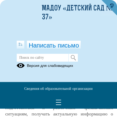
МАДОУ «ДЕТСКИЙ САД №
37»
Написать письмо
МЧС России разработано
Версия для слабовидящих
приложение для мобильных
устройств
15.04.2025
Сведения об образовательной организации
МЧС России разработано приложение для
мобильных устройств, которое позволяет
подготовиться к различным чрезвычайным
ситуациям, получать актуальную информацию о