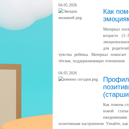
04.05.2026
Как пом
эмоциям
Материал пос
возраста (1
эмоционально
для родителе
чувства ребёнка. Материал помогает
тёплые, поддерживающие отношения.
04.05.2026
Профила
позитив
(старши
Как помочь ст
новой стать
ежедневными 
позитивным настроением. Узнайте, как