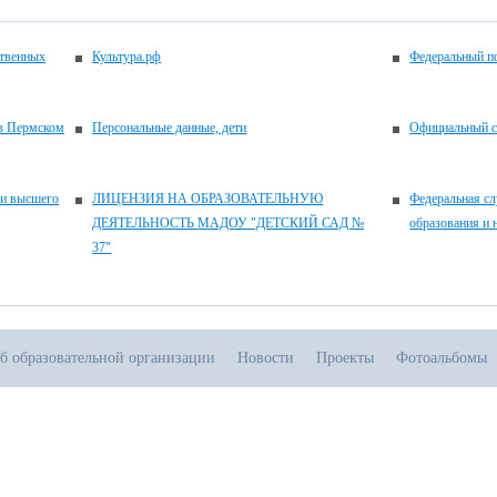
ственных
Культура.рф
Федеральный по
 в Пермском
Персональные данные, дети
Официальный с
 и высшего
ЛИЦЕНЗИЯ НА ОБРАЗОВАТЕЛЬНУЮ
Федеральная сл
ДЕЯТЕЛЬНОСТЬ МАДОУ "ДЕТСКИЙ САД №
образования и 
37"
б образовательной организации
Новости
Проекты
Фотоальбомы