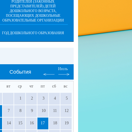
РОДИТЕЛЕЙ (ЗАКОННЫХ
ПРЕДСТАВИТЕЛЕЙ) ДЕТЕЙ
ДОШКОЛЬНОГО ВОЗРАСТА,
ПОСЕЩАЮЩИХ ДОШКОЛЬНЫЕ
ОБРАЗОВАТЕЛЬНЫЕ ОРГАНИЗАЦИИ
ГОД ДОШКОЛЬНОГО ОБРАЗОВАНИЯ
Июль
События
вт
ср
чт
пт
сб
вс
1
2
3
4
5
7
8
9
10
11
12
14
15
16
17
18
19