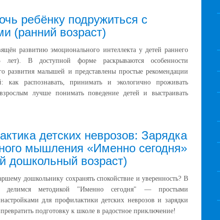
очь ребёнку подружиться с
и (ранний возраст)
вящён развитию эмоционального интеллекта у детей раннего
–3 лет). В доступной форме раскрываются особенности
го развития малышей и представлены простые рекомендации
й: как распознавать, принимать и экологично проживать
 взрослым лучше понимать поведение детей и выстраивать
ктика детских неврозов: Зарядка
ного мышления «Именно сегодня»
й дошкольный возраст)
аршему дошкольнику сохранять спокойствие и уверенность? В
е делимся методикой "Именно сегодня" — простыми
настройками для профилактики детских неврозов и зарядки
 превратить подготовку к школе в радостное приключение!