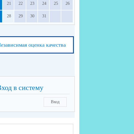
21
22
23
24
25
26
28
29
30
31
езависимая оценка качества
Вход в систему
Вход