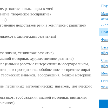
Педа
ие, развитие навыка игры в мяч)
Мате
витие, творческое восприятие)
осна
ния)
Дост
странение недостатков речи в комплексе с развитием
Плат
омплексе с физическим развитием)
Фина
Вака
аза жизни, физическое развитие)
обу
 мелкой моторики, художественное развитие)
Сти
ие" (навыки работы с интерактивным оборудованием,
обу
нтация в пространстве, обобщенное восприятие мира)
Межд
е творческих навыков, воображения, мелкой моторики,
Орга
тие первичных математических навыков, логического
орг
 навыков, воображения, мелкой моторики, внимания,
тилином)