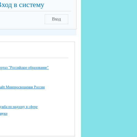
Вход в систему
Вход
ртал "Российское образование"
айт Минпросвещения России
ужба по надзору в сфере
науки