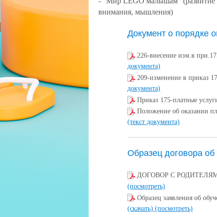
- "Мир LEGO малышам" (развитие 
внимания, мышления
)
Документ о порядке о
226-внесение изм.в при.1
документа)
209-изменение в приказ 1
документа)
Приказ 175-платные услу
Положение об оказании пл
(текст документа)
Образец договора об
ДОГОВОР С РОДИТЕЛЯМИ н
(посмотреть)
Образец заявления об об
(скачать)
(посмотреть)