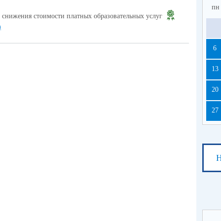
пн
 снижения стоимости платных образовательных услуг
)
6
13
20
27
Н