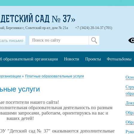
ДЕТСКИЙ САД № 37»
ай, Березники г, Советский пр-кт, дом № 21а
+7 (3424) 20-14-37 (701)
сать письмо
б образовательной организации
Новости
Проекты
Фотоальбомы
 организации
»
Платные образовательные услуги
Осно
Стру
ьные услуги
обра
е посетители нашего сайта!
Док
полнительная образовательная деятельность по разным
 вашими запросами, работаем, ориентируясь на вас и
Обр
ваших детей!
Обра
ОУ "Детский сад № 37" оказываются дополнительные
Руко