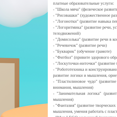
платные образовательные услуги:
- "Школа мяча" (физическое развит
- "Рисовашки" (художественное раз
- "Логонотки" (развитие навыка пе
- "Логоритмика" (развитие речи, у
телодвижений)
- "Домисолька" (развитие речи в к
- "Речевичок" (развитие речи)
- "Букварик" (обучение грамоте)
- "Фитбол" (привите здорового обр
- "Лоскуточки-ниточки" (развитие
- "Робототехника и конструирован
развитие логики и мышления, орие
- "Пластилиновое чудо" (развити
внимания, мышления)
- "Занимательная логика" (разви
мышления)
- "Фантазия" (развитие творческих
мышления, умения работать с плас