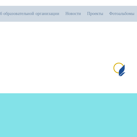
б образовательной организации
Новости
Проекты
Фотоальбомы
.07.2026
тивная прямая ссылка на источник обязательна
Сай
№1
пр
и 
от