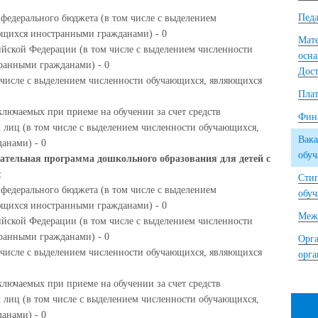
Педа
 федерального бюджета (в том числе с выделением
ющихся иностранными гражданами) - 0
Мате
ийской Федерации (в том числе с выделением численности
осна
ранными гражданами) - 0
Дост
м числе с выделением численности обучающихся, являющихся
Плат
ключаемых при приеме на обучении за счет средств
Фина
 лиц (в том числе с выделением численности обучающихся,
Вака
анами) - 0
обу
ательная программа дошкольного образования для детей с
:
Сти
 федерального бюджета (в том числе с выделением
обу
ющихся иностранными гражданами) - 0
Межд
ийской Федерации (в том числе с выделением численности
ранными гражданами) - 0
Орга
м числе с выделением численности обучающихся, являющихся
орг
ключаемых при приеме на обучении за счет средств
 лиц (в том числе с выделением численности обучающихся,
анами) - 0