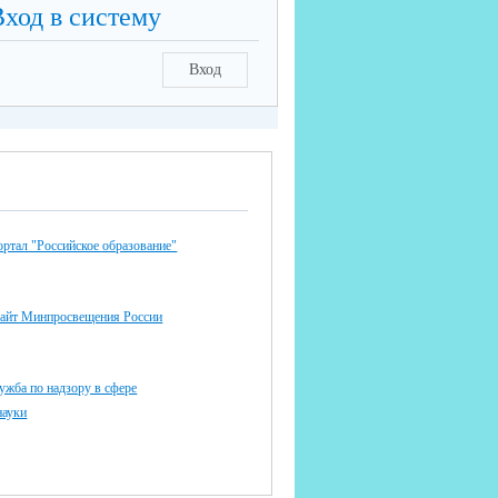
Вход в систему
Вход
ртал "Российское образование"
айт Минпросвещения России
ужба по надзору в сфере
науки