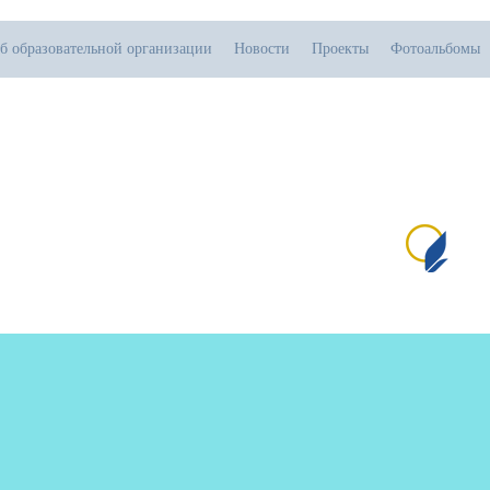
б образовательной организации
Новости
Проекты
Фотоальбомы
.07.2026
тивная прямая ссылка на источник обязательна
Сай
№1
пр
и 
от