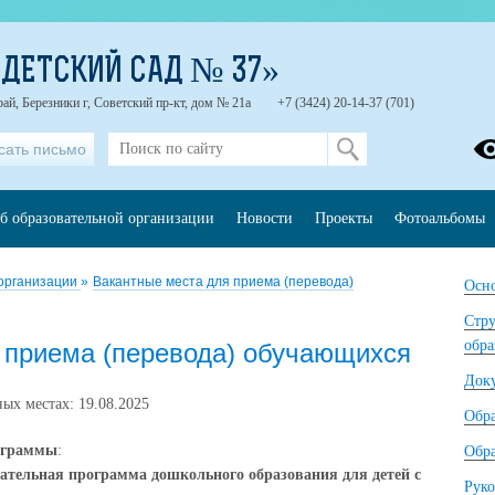
ДЕТСКИЙ САД № 37»
ай, Березники г, Советский пр-кт, дом № 21а
+7 (3424) 20-14-37 (701)
сать письмо
б образовательной организации
Новости
Проекты
Фотоальбомы
 организации
»
Вакантные места для приема (перевода)
Осно
Стру
обра
 приема (перевода) обучающихся
Док
ых местах: 19.08.2025
Обр
ограммы
:
Обра
ательная программа дошкольного образования для детей с
Руко