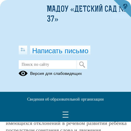
МАДОУ «ДЕТСКИЙ САД №
37»
Написать письмо
Версия для слабовидящих
Программа дополнительной
образовательной услуги
"Логоритмика"
Сведения об образовательной организации
Описание образовательной программы
Цель программы: коррекция и профилактика
имеющихся отклонений в речевом развитии ребёнка
посредством сочетания слова и движения